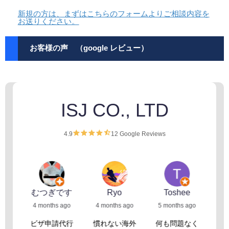
新規の方は、まずはこちらのフォームよりご相談内容を
お送りください。
お客様の声 （google レビュー）
ISJ CO., LTD
4.9
12 Google Reviews
ado
むつぎです
Ryo
Toshee
ago
4 months ago
4 months ago
5 months ago
4 
ISJ
ビザ申請代行
慣れない海外
何も問題なく
と