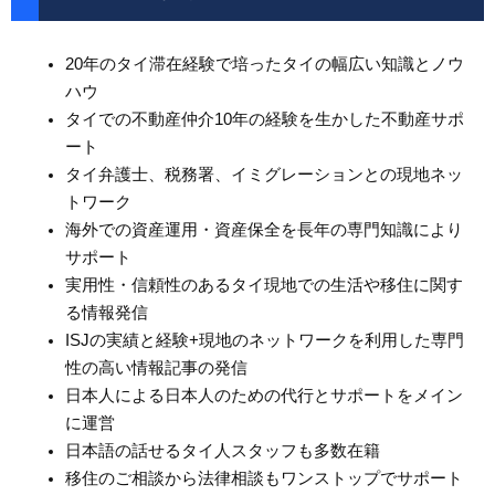
ただ
、S
20年のタイ滞在経験で培ったタイの幅広い知識とノウ
あり
ハウ
ざい
タイでの不動産仲介10年の経験を生かした不動産サポ
。
ート
タイ弁護士、税務署、イミグレーションとの現地ネッ
トワーク
海外での資産運用・資産保全を長年の専門知識により
サポート
実用性・信頼性のあるタイ現地での生活や移住に関す
る情報発信
ISJの実績と経験+現地のネットワークを利用した専門
性の高い情報記事の発信
日本人による日本人のための代行とサポートをメイン
に運営
日本語の話せるタイ人スタッフも多数在籍
移住のご相談から法律相談もワンストップでサポート