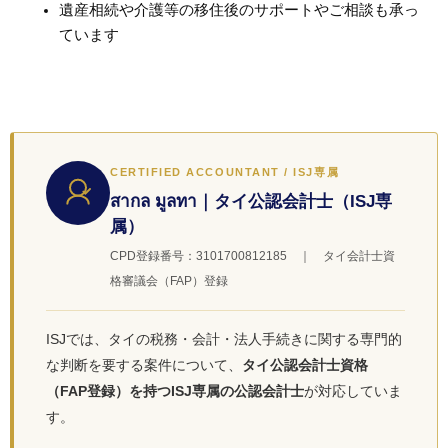
遺産相続や介護等の移住後のサポートやご相談も承っ
ています
CERTIFIED ACCOUNTANT / ISJ専属
สากล มูลทา｜タイ公認会計士（ISJ専
属）
CPD登録番号：3101700812185 ｜ タイ会計士資
格審議会（FAP）登録
ISJでは、タイの税務・会計・法人手続きに関する専門的
な判断を要する案件について、
タイ公認会計士資格
（FAP登録）を持つISJ専属の公認会計士
が対応していま
す。