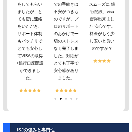
ﾄﾋﾞ
をしてもらい
での手続きは
スムーズに 銀
ズ
依頼
ましたが、と
不安がつきも
行開設、visa
も
。申
ても密に連絡
のですが、プ
習得出来まし
申
から
をいただき、
ロのサポート
た 安心です。
し
までﾄ
サポート体制
のおかげで一
料金がもう少
も
丁寧
もバッチリで
切のストレス
し安いと良い
い
して
とても安心し
なく完了しま
のですが？
まし
てVISAの取得
した。対応が
手段
+銀行口座開設
とても丁寧で
機能を
ができまし
安心感があり
した
た。
ました。
にと
ｽが
んで
様、
しま
にな
、お
ISJの強みと専門性