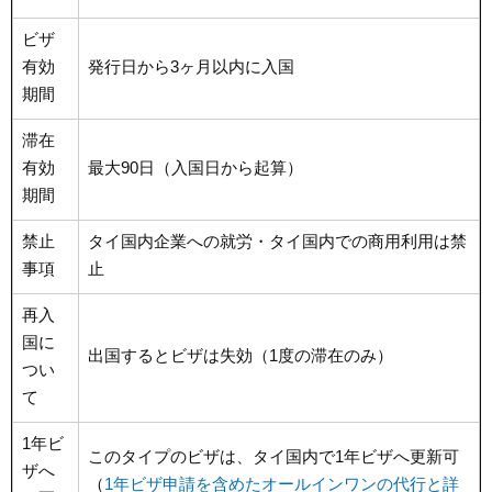
ビザ
有効
発行日から3ヶ月以内に入国
期間
滞在
有効
最大90日（入国日から起算）
期間
禁止
タイ国内企業への就労・タイ国内での商用利用は禁
事項
止
再入
国に
出国するとビザは失効（1度の滞在のみ）
つい
て
1年ビ
このタイプのビザは、タイ国内で1年ビザへ更新可
ザへ
（
1年ビザ申請を含めたオールインワンの代行と詳