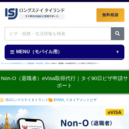
無料相談
検
索
MENU（モバイル用）
ホーム
»
タイEVISA完全ガイド｜基礎知識・申請手順・注意点
»
Non-O（退職者）eVisa取得代行｜タイ90日ビザ申請サポート
Non-O（退職者）eVisa取得代行｜タイ90日ビザ申請サ
ポート
ISJロングステイタイランド
EVISA
,
リタイアメントビザ