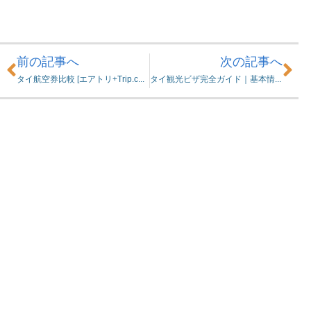
Prev
Ne
前の記事へ
次の記事へ
タイ航空券比較 [エアトリ+Trip.com+SkyScanner]
タイ観光ビザ完全ガイド｜基本情報・申請・入国後