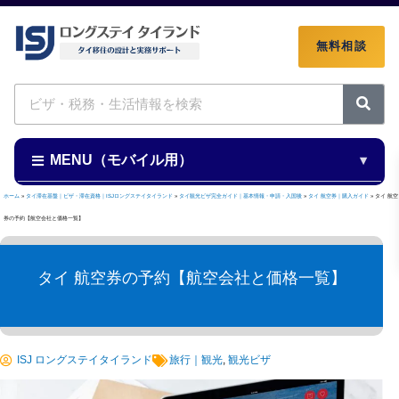
無料相談
検
索
MENU（モバイル用）
ホーム
»
タイ滞在基盤｜ビザ・滞在資格｜ISJロングステイタイランド
»
タイ観光ビザ完全ガイド｜基本情報・申請・入国後
»
タイ 航空券｜購入ガイド
»
タイ 航空
券の予約【航空会社と価格一覧】
タイ 航空券の予約【航空会社と価格一覧】
ISJ ロングステイタイランド
旅行｜観光
,
観光ビザ